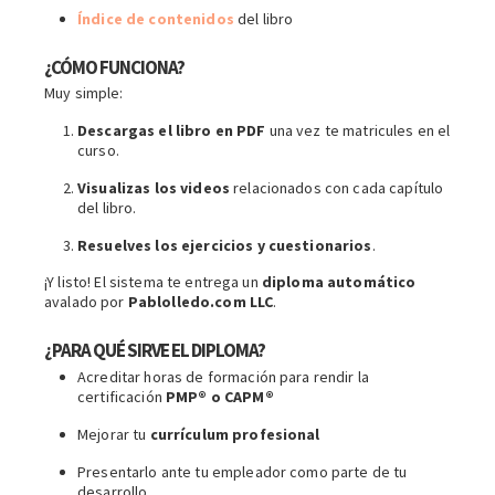
Í
ndice de contenidos
del libro
¿CÓMO FUNCIONA?
Muy simple:
Descargas el libro en PDF
una vez te matricules en el
curso.
Visualizas los videos
relacionados con cada capítulo
del libro.
Resuelves los ejercicios y cuestionarios
.
¡Y listo! El sistema te entrega un
diploma automático
avalado por
Pablolledo.com LLC
.
¿PARA QUÉ SIRVE EL DIPLOMA?
Acreditar horas de formación para rendir la
certificación
PMP® o CAPM®
Mejorar tu
currículum profesional
Presentarlo ante tu empleador como parte de tu
desarrollo