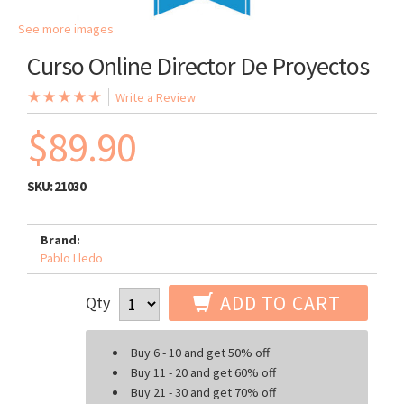
See more images
Curso Online Director De Proyectos
Write a Review
$89.90
SKU:
21030
Brand:
Pablo Lledo
ADD TO CART
Qty
Buy 6 - 10 and get 50% off
Buy 11 - 20 and get 60% off
Buy 21 - 30 and get 70% off