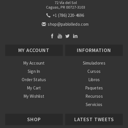
72 Vía del Sol
Caguas, PR 00727-3103
+1 (786) 220-4696
shop@pablolledo.com
MY ACCOUNT
INFORMATION
My Account
Simuladores
Sign In
Cursos
Order Status
Libros
My Cart
Paquetes
My Wishlist
Recursos
Servicios
Nosotros
SHOP
LATEST TWEETS
Ayuda