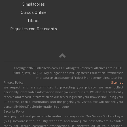
Simuladores
Cursos Online
Libros
Paquetes con Descuento
Copyright
2026 Pablolledo.com, LLC. All Rights Reserved.
All prices are in
USD
.
PMBOK, PMI, PMP, CAPM y el logotipo de PMI Registered Education Provider son
marcas registradas por el Project Management Institute, Inc.
Privacy Policy
Sitemap
We respect and are committed to protecting your privacy. We may collect
personally identifiable information when you visit our site. We also automatically
receive and record information on our server logs from your browser including your
IP address, cookie information and the page(s) you visited. We will not sell your
personally identifiable information to anyone.
Security Policy
Your payment and personal information is always safe. Our Secure Sockets Layer
(SSL) software is the industry standard and among the best software available
today for secure commerce transactions. It encrypts all of your personal