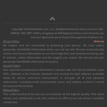
Copyright
2026 Pablolledo.com, LLC. All Rights Reserved.
All prices are in
USD
.
PMBOK, PMI, PMP, CAPM y el logotipo de PMI Registered Education Provider son
marcas registradas por el Project Management Institute, Inc.
Privacy Policy
Sitemap
We respect and are committed to protecting your privacy. We may collect
personally identifiable information when you visit our site. We also automatically
receive and record information on our server logs from your browser including your
IP address, cookie information and the page(s) you visited. We will not sell your
personally identifiable information to anyone.
Security Policy
Your payment and personal information is always safe. Our Secure Sockets Layer
(SSL) software is the industry standard and among the best software available
today for secure commerce transactions. It encrypts all of your personal
information, including credit card number, name, and address, so that it cannot
be read over the internet.
Refund Policy
The craftsmanship of our services we maintain at the highest quality. If for some
reason your satisfaction is not met, contact our office so we can ensure complete
satisfaction.