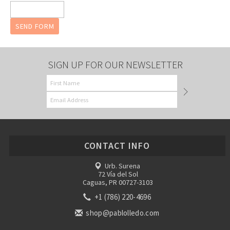
SIGN UP FOR OUR NEWSLETTER
CONTACT INFO
Urb. Surena
72 Vía del Sol
Caguas, PR 00727-3103
+1 (786) 220-4696
shop@pablolledo.com