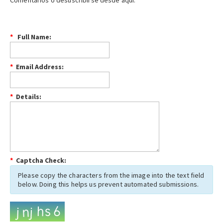
Comentarios o desuscribirse desde aquí:
*
Full Name:
*
Email Address:
*
Details:
*
Captcha Check:
Please copy the characters from the image into the text field
below. Doing this helps us prevent automated submissions.