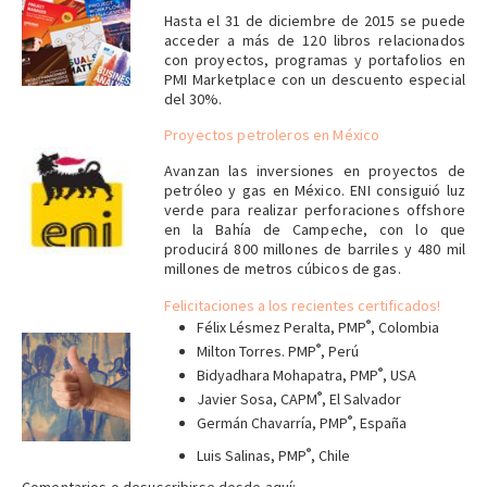
Hasta el 31 de diciembre de 2015 se puede
acceder a más de 120 libros relacionados
con proyectos, programas y portafolios en
PMI Marketplace con un descuento especial
del 30%.
Proyectos petroleros en México
Avanzan las inversiones en proyectos de
petróleo y gas en México. ENI consiguió luz
verde para realizar perforaciones offshore
en la Bahía de Campeche, con lo que
producirá 800 millones de barriles y 480 mil
millones de metros cúbicos de gas.
Felicitaciones a los recientes certificados!
®
Félix Lésmez Peralta, PMP
, Colombia
®
Milton Torres. PMP
, Perú
®
Bidyadhara Mohapatra, PMP
, USA
____
®
Javier Sosa, CAPM
, El Salvador
®
Germán Chavarría, PMP
, España
®
Luis Salinas, PMP
, Chile