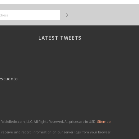
LATEST TWEETS
escuento
Pablolledo.com, LLC. All Rights Reserved.
All prices are in
USD
.
Sitemap
y receive and record information on our server logs from your browser