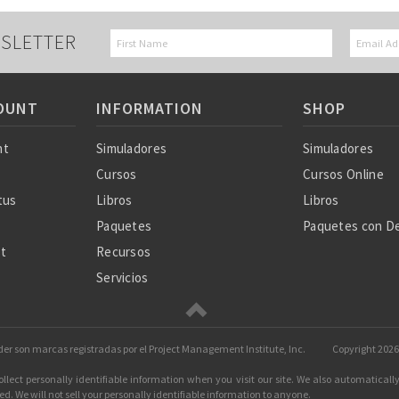
SLETTER
OUNT
INFORMATION
SHOP
nt
Simuladores
Simuladores
Cursos
Cursos Online
tus
Libros
Libros
Paquetes
Paquetes con D
st
Recursos
Servicios
Nosotros
Ayuda
der son marcas registradas por el Project Management Institute, Inc.
Copyright
2026 
ect personally identifiable information when you visit our site. We also automaticall
d. We will not sell your personally identifiable information to anyone.