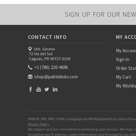
SIGN UP FOR OUR NEW
CONTACT INFO
MY ACC
Urb. Surena
My Accou
72 Vía del Sol
Caguas, PR 00727-3103
Sign In
+1 (786) 220-4696
Order Sta
shop@pablolledo.com
My Cart
My Wishli
PMBOK, PMI, PMP, CAPM y el logotipo de PMI Registered Education Provi
Privacy Policy
We respect and are committed to protecting your privacy. We may coll
including your IP address, cookie information and the page(s) you visite