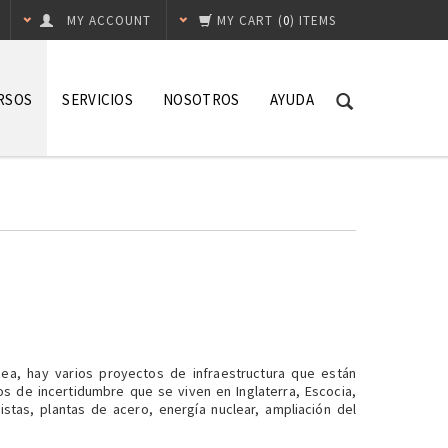
MY ACCOUNT
MY CART
(
0
) ITEMS
RSOS
SERVICIOS
NOSOTROS
AYUDA
s
Franquicias
Preguntas Frecuentes
rencias
Capacitación
Contáctanos
ulos
llas
nars
vistas
ea, hay varios proyectos de infraestructura que están
os de incertidumbre que se viven en Inglaterra, Escocia,
stas, plantas de acero, energía nuclear, ampliación del
g