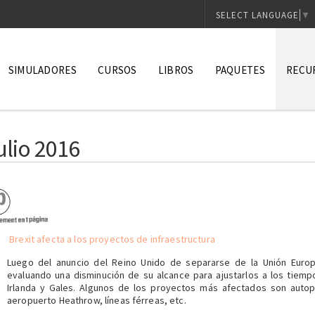
SELECT LANGUAGE
▼
SIMULADORES
CURSOS
LIBROS
PAQUETES
RECU
Video
ulio 2016
Confe
Artíc
Planti
Webi
Brexit afecta a los proyectos de infraestructura
Entre
Luego del anuncio del Reino Unido de separarse de la Unión Europ
PM1p
evaluando una disminución de su alcance para ajustarlos a los tiemp
Irlanda y Gales. Algunos de los proyectos más afectados son autopi
@Blo
aeropuerto Heathrow, líneas férreas, etc.