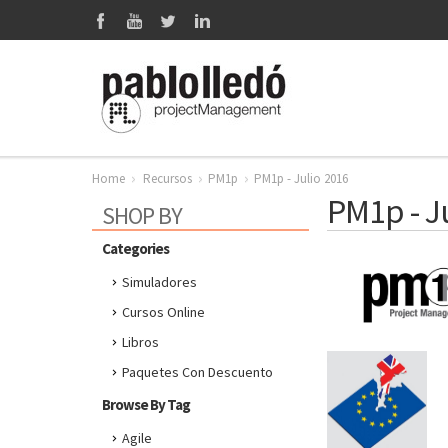
Home
Recursos
PM1p
PM1p - Julio 2016
PM1p - J
SHOP BY
Categories
Simuladores
Cursos Online
Libros
Paquetes Con Descuento
Browse By Tag
Agile