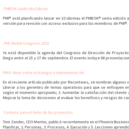
PMBOK Guide 6ta Edición
PMI® está planificando lanzar en 10 idiomas el PMBOK® sexta edición a 
versión para revisión con acceso exclusivo para los miembros de PMI®.
PMI Global Congress 2016
Ya está disponible la agenda del Congreso de Dirección de Proyecto
Diego entre el 25 y 27 de septiembre. El evento incluye 88 presentacio
PMO: Nexo entre estrategia e implementación
En el reciente artículo publicado por Reconteurs, se nombran algunas 
Liberar a los gerentes de temas operativos para que se enfoquen en l
según el momento apropiado; 3. Aumentar la satisfacción del cliente 
Mejorar la toma de decisiones al evaluar los beneficios y riesgos de c
5 pilares para el éxito de los proyectos
Tom Zender, CEO Mentor, publicó receintemente en el Phoenix Business 
Planificar, 2. Personas, 3. Procesos, 4. Ejecución y 5. Lecciones aprendi