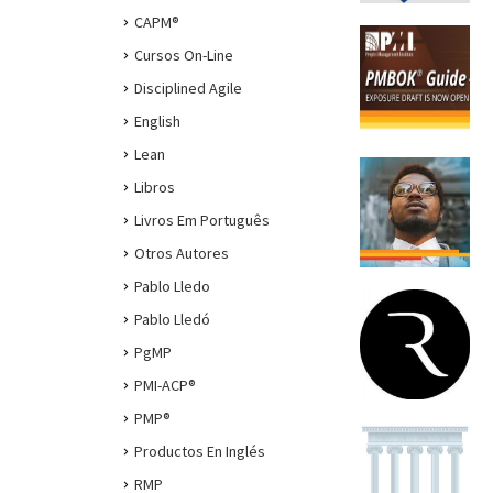
CAPM®
Cursos On-Line
Disciplined Agile
English
Lean
Libros
Livros Em Português
Otros Autores
Pablo Lledo
Pablo Lledó
PgMP
PMI-ACP®
PMP®
Productos En Inglés
RMP