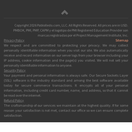
Copyright
2026 Pablolledo.com, LLC. All Rights Reserved.
All prices are in
USD
.
PMBOK, PMI, PMP, CAPM y el logotipo de PMI Registered Education Provider son
marcas registradas por el Project Management Institute, Inc.
Privacy Policy
Sitemap
We respect and are committed to protecting your privacy. We may collect
personally identifiable information when you visit our site. We also automatically
receive and record information on our server logs from your browser including your
IP address, cookie information and the page(s) you visited. We will not sell your
personally identifiable information to anyone.
Security Policy
Your payment and personal information is always safe. Our Secure Sockets Layer
(SSL) software is the industry standard and among the best software available
today for secure commerce transactions. It encrypts all of your personal
information, including credit card number, name, and address, so that it cannot
be read over the internet.
Refund Policy
The craftsmanship of our services we maintain at the highest quality. If for some
reason your satisfaction is not met, contact our office so we can ensure complete
satisfaction.