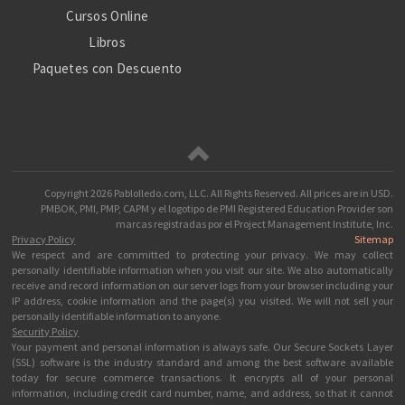
Cursos Online
Libros
Paquetes con Descuento
Copyright
2026 Pablolledo.com, LLC. All Rights Reserved.
All prices are in
USD
.
PMBOK, PMI, PMP, CAPM y el logotipo de PMI Registered Education Provider son
marcas registradas por el Project Management Institute, Inc.
Privacy Policy
Sitemap
We respect and are committed to protecting your privacy. We may collect
personally identifiable information when you visit our site. We also automatically
receive and record information on our server logs from your browser including your
IP address, cookie information and the page(s) you visited. We will not sell your
personally identifiable information to anyone.
Security Policy
Your payment and personal information is always safe. Our Secure Sockets Layer
(SSL) software is the industry standard and among the best software available
today for secure commerce transactions. It encrypts all of your personal
information, including credit card number, name, and address, so that it cannot