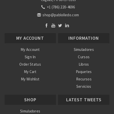
+1 (786) 220-4696
shop@pablolledo.com
MY ACCOUNT
INFORMATION
My Account
Simuladores
Sign In
Cursos
Order Status
Libros
My Cart
Paquetes
My Wishlist
Recursos
Servicios
Nosotros
SHOP
LATEST TWEETS
Ayuda
Simuladores