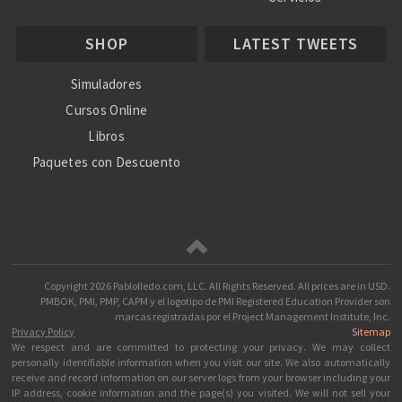
Nosotros
SHOP
LATEST TWEETS
Ayuda
Simuladores
Cursos Online
Libros
Paquetes con Descuento
Copyright
2026 Pablolledo.com, LLC. All Rights Reserved.
All prices are in
USD
.
PMBOK, PMI, PMP, CAPM y el logotipo de PMI Registered Education Provider son
marcas registradas por el Project Management Institute, Inc.
Privacy Policy
Sitemap
We respect and are committed to protecting your privacy. We may collect
personally identifiable information when you visit our site. We also automatically
receive and record information on our server logs from your browser including your
IP address, cookie information and the page(s) you visited. We will not sell your