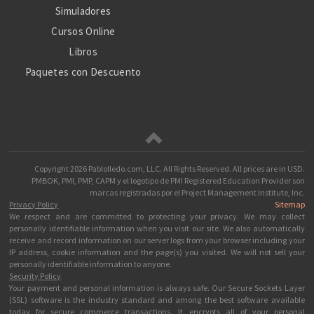
Simuladores
Cursos Online
Libros
Paquetes con Descuento
Copyright
2026 Pablolledo.com, LLC. All Rights Reserved.
All prices are in
USD
.
PMBOK, PMI, PMP, CAPM y el logotipo de PMI Registered Education Provider son
marcas registradas por el Project Management Institute, Inc.
Privacy Policy
Sitemap
We respect and are committed to protecting your privacy. We may collect
personally identifiable information when you visit our site. We also automatically
receive and record information on our server logs from your browser including your
IP address, cookie information and the page(s) you visited. We will not sell your
personally identifiable information to anyone.
Security Policy
Your payment and personal information is always safe. Our Secure Sockets Layer
(SSL) software is the industry standard and among the best software available
today for secure commerce transactions. It encrypts all of your personal