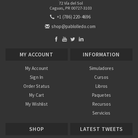
72 Vía del Sol
Caguas, PR 00727-3103
+1 (786) 220-4696
shop@pablolledo.com
MY ACCOUNT
INFORMATION
My Account
Simuladores
Sign In
Cursos
Order Status
Libros
My Cart
Paquetes
My Wishlist
Recursos
Servicios
Nosotros
SHOP
LATEST TWEETS
Ayuda