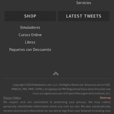
Servicios
Nosotros
SHOP
LATEST TWEETS
Ayuda
Simuladores
Cursos Online
Libros
Paquetes con Descuento
Copyright
2026 Pablolledo.com, LLC. All Rights Reserved.
All prices are in
USD
.
PMBOK, PMI, PMP, CAPM y el logotipo de PMI Registered Education Provider son
marcas registradas por el Project Management Institute, Inc.
Privacy Policy
Sitemap
We respect and are committed to protecting your privacy. We may collect
personally identifiable information when you visit our site. We also automatically
receive and record information on our server logs from your browser including your