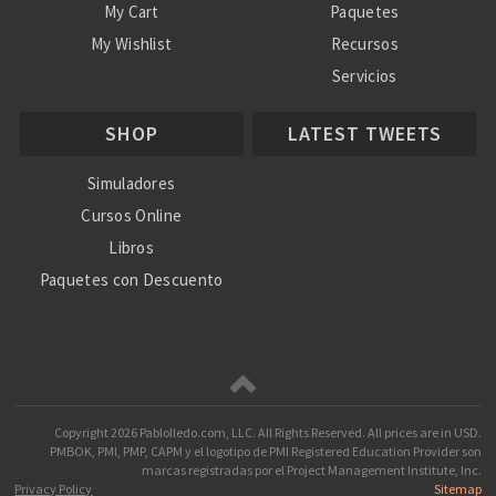
My Cart
Paquetes
My Wishlist
Recursos
Servicios
Nosotros
SHOP
LATEST TWEETS
Ayuda
Simuladores
Cursos Online
Libros
Paquetes con Descuento
Copyright
2026 Pablolledo.com, LLC. All Rights Reserved.
All prices are in
USD
.
PMBOK, PMI, PMP, CAPM y el logotipo de PMI Registered Education Provider son
marcas registradas por el Project Management Institute, Inc.
Privacy Policy
Sitemap