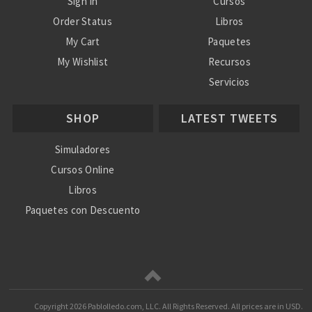
Sign In
Cursos
Order Status
Libros
My Cart
Paquetes
My Wishlist
Recursos
Servicios
Nosotros
SHOP
LATEST TWEETS
Ayuda
Simuladores
Cursos Online
Libros
Paquetes con Descuento
Copyright
2026 Pablolledo.com, LLC. All Rights Reserved.
All prices are in
USD
.