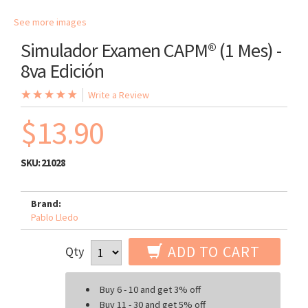
See more images
Simulador Examen CAPM® (1 Mes) -
8va Edición
Write a Review
$13.90
SKU:
21028
Brand:
Pablo Lledo
ADD TO CART
Qty
Buy 6 - 10 and get 3% off
Buy 11 - 30 and get 5% off