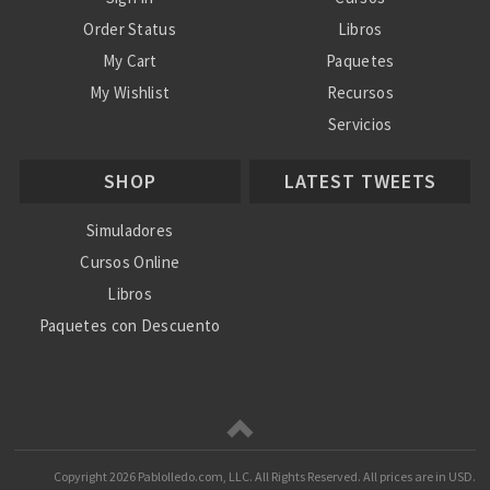
Order Status
Libros
My Cart
Paquetes
My Wishlist
Recursos
Servicios
Nosotros
SHOP
LATEST TWEETS
Ayuda
Simuladores
Cursos Online
Libros
Paquetes con Descuento
Copyright
2026 Pablolledo.com, LLC. All Rights Reserved.
All prices are in
USD
.