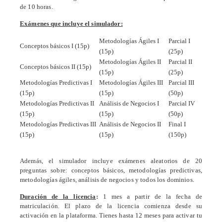
de 10 horas.
Exámenes que incluye el simulador:
Metodologías Ágiles I
Parcial I
Conceptos básicos I (15p)
(15p)
(25p)
Metodologías Ágiles II
Parcial II
Conceptos básicos II (15p)
(15p)
(25p)
Metodologías Predictivas I
Metodologías Ágiles III
Parcial III
(15p)
(15p)
(50p)
Metodologías Predictivas II
Análisis de Negocios I
Parcial IV
(15p)
(15p)
(50p)
Metodologías Predictivas III
Análisis de Negocios II
Final I
(15p)
(15p)
(150p)
Además, el simulador incluye exámenes aleatorios de 20
preguntas sobre: conceptos básicos, metodologías predictivas,
metodologías ágiles, análisis de negocios y todos los dominios.
Duración de la licencia
:
1
mes a partir de la fecha de
matriculación.
El plazo de la licencia comienza desde su
activación en la plataforma. Tienes hasta 12 meses para activar tu