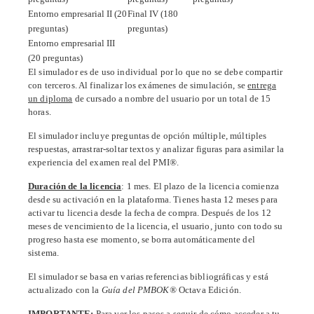
Entorno empresarial II (20
Final IV (180
preguntas)
preguntas)
Entorno empresarial III
(20 preguntas)
El simulador es de uso individual por lo que no se debe compartir
con terceros. Al finalizar los exámenes de simulación, se
entrega
un diploma
de cursado a nombre del usuario por un total de 15
horas.
El simulador incluye preguntas de opción múltiple, múltiples
respuestas, arrastrar-soltar textos y analizar figuras para asimilar la
experiencia del examen real del PMI
®
.
Duración de la licencia
: 1 mes.
El plazo de la licencia comienza
desde su activación en la plataforma. Tienes hasta 12 meses para
activar tu licencia desde la fecha de compra. Después de los 12
meses de vencimiento de la licencia, el usuario, junto con todo su
progreso hasta ese momento, se borra automáticamente del
sistema.
El simulador se basa en varias referencias bibliográficas y está
actualizado con la
Guía del PMBOK®
Octava Edición.
IMPORTANTE:
Para ver los pasos a seguir de cómo acceder a tu