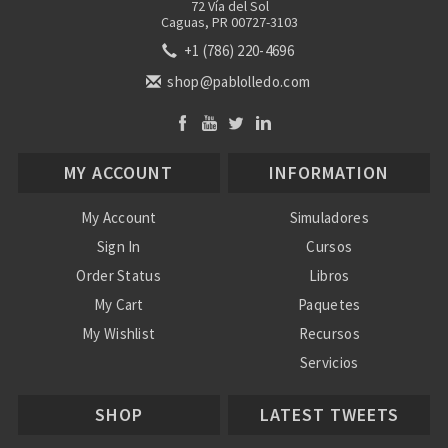
72 Vía del Sol
Caguas, PR 00727-3103
+1 (786) 220-4696
shop@pablolledo.com
MY ACCOUNT
INFORMATION
My Account
Simuladores
Sign In
Cursos
Order Status
Libros
My Cart
Paquetes
My Wishlist
Recursos
Servicios
Nosotros
SHOP
LATEST TWEETS
Ayuda