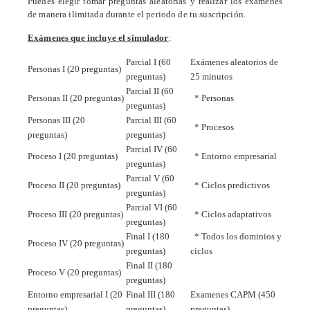
Puedes elegir tomar preguntas aleatorias y realizar los exámenes
de manera ilimitada durante el periodo de tu suscripción.
Exámenes que incluye el simulador
:
Parcial I (60
Exámenes aleatorios de
Personas I (20 preguntas)
preguntas)
25 minutos
Parcial II (60
Personas II (20 preguntas)
* Personas
preguntas)
Personas III (20
Parcial III (60
* Procesos
preguntas)
preguntas)
Parcial IV (60
Proceso I (20 preguntas)
* Entorno empresarial
preguntas)
Parcial V (60
Proceso II (20 preguntas)
* Ciclos predictivos
preguntas)
Parcial VI (60
Proceso III (20 preguntas)
* Ciclos adaptativos
preguntas)
Final I (180
* Todos los dominios y
Proceso IV (20 preguntas)
preguntas)
ciclos
Final II (180
Proceso V (20 preguntas)
preguntas)
Entorno empresarial I (20
Final III (180
Examenes CAPM (450
preguntas)
preguntas)
preguntas)